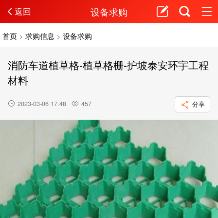
设备求购
返回
首页
>
求购信息
>
设备求购
消防车道植草格-植草格栅-护坡泰安环宇工程
材料
2023-03-06 17:48
457
分享