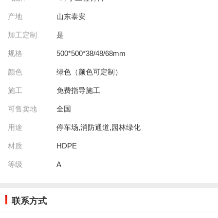
产地
山东泰安
加工定制
是
规格
500*500*38/48/68mm
颜色
绿色（颜色可定制）
施工
免费指导施工
可售卖地
全国
用途
停车场,消防通道,园林绿化
材质
HDPE
等级
A
联系方式