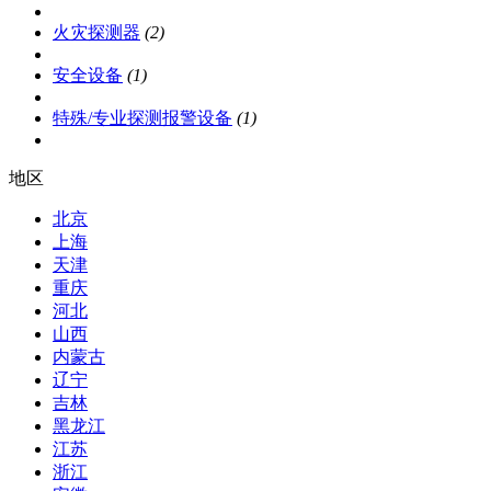
火灾探测器
(2)
安全设备
(1)
特殊/专业探测报警设备
(1)
地区
北京
上海
天津
重庆
河北
山西
内蒙古
辽宁
吉林
黑龙江
江苏
浙江