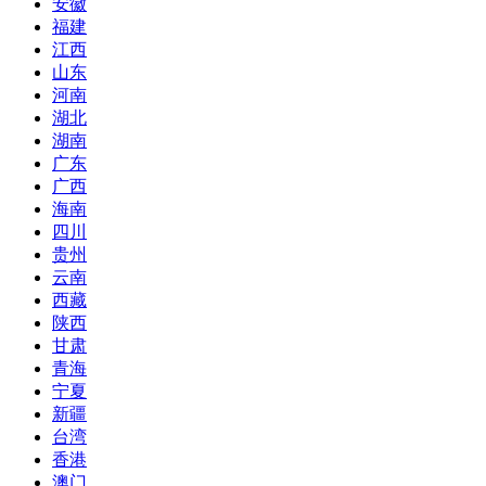
安徽
福建
江西
山东
河南
湖北
湖南
广东
广西
海南
四川
贵州
云南
西藏
陕西
甘肃
青海
宁夏
新疆
台湾
香港
澳门