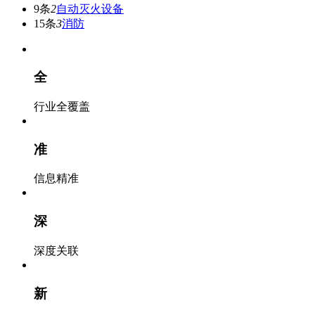
9条
2
自动灭火设备
15条
3
消防
全
行业全覆盖
准
信息精准
深
深度关联
新