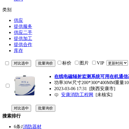
类别
供应
提供服务
供应二手
提供加工
提供合作
库存
标价
图片
VIP
在线电磁辐射监测系统可用在机通信
功率30W尺寸200*300*400MM重量1
2023-03-06 17:31
[陕西安康市]
安康消防工程网
[未核实]
搜索排行
6条
1
消防器材