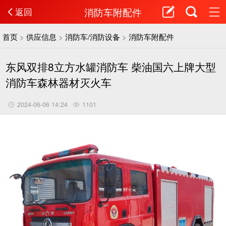
消防车附配件
返回
首页
>
供应信息
>
消防车/消防设备
>
消防车附配件
东风双排8立方水罐消防车 柴油国六上牌大型
消防车森林器材灭火车
2024-06-06 14:24
1101